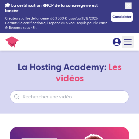
🎓 La certification RNCP de la conciergerie est
lancée
Candidater
Créateurs : offre de lancement à 3 500 € jusqu'au 31/12/2026.
Gérants : la certification qui répond au niveau requis pour la carte
G. Réponse sous 48h.
La Hosting Academy:
Les
vidéos